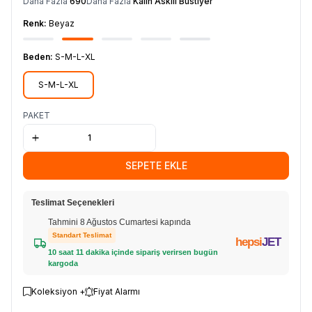
Daha Fazla
690
Daha Fazla
Kalın Askılı Büstiyer
Renk:
Beyaz
Beden:
S-M-L-XL
S-M-L-XL
PAKET
SEPETE EKLE
Teslimat Seçenekleri
Tahmini 8 Ağustos Cumartesi kapında
Standart Teslimat
hepsi
JET
10 saat 11 dakika içinde sipariş verirsen bugün
kargoda
Koleksiyon +
Fiyat Alarmı