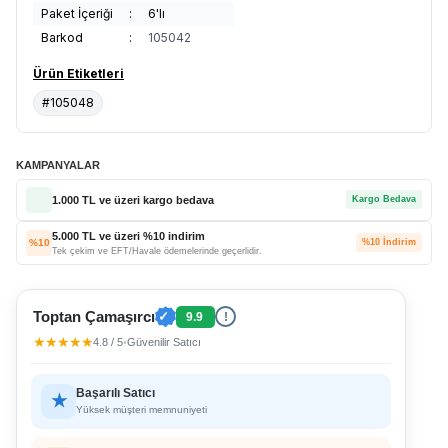
Paket İçeriği
:
6'lı
Barkod
:
105042
Ürün Etiketleri
#105048
KAMPANYALAR
1.000 TL ve üzeri kargo bedava
Kargo Bedava
5.000 TL ve üzeri %10 indirim
%10
%10 İndirim
Tek çekim ve EFT/Havale ödemelerinde geçerlidir.
Toptan Çamaşırcı
✓
9.9
!
★★★★★
4.8 / 5
•
Güvenilir Satıcı
Başarılı Satıcı
★
Yüksek müşteri memnuniyeti