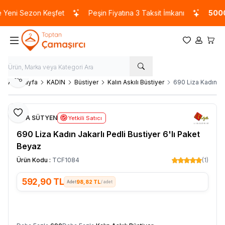
Yeni Sezon Keşfet
Peşin Fiyatına 3 Taksit İmkanı
5000 
Favorilerim
Hesabım
Sepet
Paylaş
Ana Sayfa
KADIN
Büstiyer
Kalın Askılı Büstiyer
690 Liza Kadın Jak
Favoriye Ekle
LİZA SÜTYEN
Yetkili Satıcı
690 Liza Kadın Jakarlı Pedli Bustiyer 6'lı Paket
Beyaz
Ürün Kodu :
TCF1084
(1)
592,90
TL
98,82 TL
/ adet
SEPETE EKLE