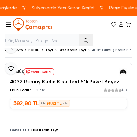
işlerde
Sütyenlerde Yeni Sezon Keşfet
Peşin Fiyatına 3
Favorilerim
Hesabım
Sepet
Paylaş
Ana Sayfa
KADIN
Tayt
Kısa Kadın Tayt
4032 Gümüş Kadın Kısa Ta
Favoriye Ekle
GÜMÜŞ
Yetkili Satıcı
4032 Gümüş Kadın Kısa Tayt 6'lı Paket Beyaz
Ürün Kodu :
TCF485
(0)
592,90
TL
98,82 TL
/ adet
SEPETE EKLE
Daha Fazla
Kısa Kadın Tayt