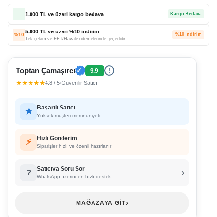
1.000 TL ve üzeri kargo bedava
Kargo Bedava
5.000 TL ve üzeri %10 indirim
%10
%10 İndirim
Tek çekim ve EFT/Havale ödemelerinde geçerlidir.
Toptan Çamaşırcı
✓
9.9
!
★★★★★
4.8 / 5
•
Güvenilir Satıcı
Başarılı Satıcı
★
Yüksek müşteri memnuniyeti
Hızlı Gönderim
⚡
Siparişler hızlı ve özenli hazırlanır
Satıcıya Soru Sor
›
?
WhatsApp üzerinden hızlı destek
›
MAĞAZAYA GİT