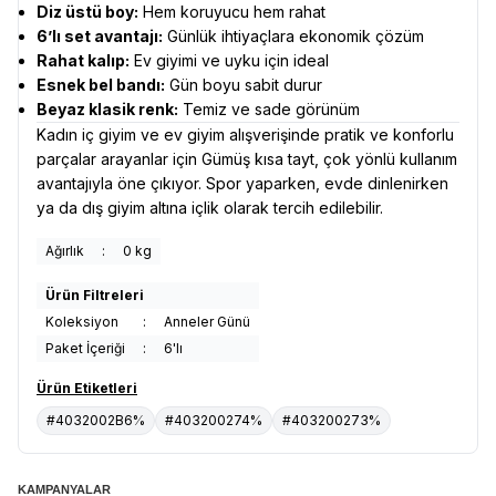
Diz üstü boy:
Hem koruyucu hem rahat
6’lı set avantajı:
Günlük ihtiyaçlara ekonomik çözüm
Rahat kalıp:
Ev giyimi ve uyku için ideal
Esnek bel bandı:
Gün boyu sabit durur
Beyaz klasik renk:
Temiz ve sade görünüm
Kadın iç giyim ve ev giyim alışverişinde pratik ve konforlu
parçalar arayanlar için Gümüş kısa tayt, çok yönlü kullanım
avantajıyla öne çıkıyor. Spor yaparken, evde dinlenirken
ya da dış giyim altına içlik olarak tercih edilebilir.
Ağırlık
:
0 kg
Ürün Filtreleri
Koleksiyon
:
Anneler Günü
Paket İçeriği
:
6'lı
Ürün Etiketleri
#4032002B6%
#403200274%
#403200273%
KAMPANYALAR