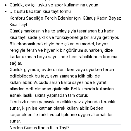
Günlük, ev içi, uyku ve spor kullanımına uygun
Diz üstü kapatan kısa tayt formu
Konforu Sadeliğe Tercih Edenler İçin: Gümüş Kadın Beyaz
Kısa Tayt
Gümüş markasının kalite anlayışıyla tasarlanan bu kadın
kısa tayt, sade şıklık ve fonksiyonelliği bir araya getiriyor.
6’lı ekonomik paketiyle öne çıkan bu model, beyaz
rengiyle ferah ve hijyenik bir görünüm sunarken, dize
kadar uzanan boyu sayesinde hem rahatlık hem koruma
sağlar.
Günlük giyimde, evde dinlenirken veya uyurken tercih
edilebilecek bu tayt, aynı zamanda içlik gibi de
kullanılabilir. Vücudu saran kalıbı sayesinde kıyafet
altından belli olmadan giyilebilir. Bel kısmında kullanılan
esnek lastik, sıkma yapmadan tam oturur.
Teri hızlı emen yapısıyla özellikle yaz aylarında ferahlık
sunar, kışın ise katman olarak kullanılabilir. Beden
seçenekleri ile farklı vücut tiplerine uygun alternatifler
sunar.
Neden Gümüş Kadın Kısa Tayt?