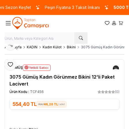
 Sezon Keşfet
Peşin Fiyatına 3 Taksit İmkanı
5000 TL
v
Favorilerim
Hesabım
Sepet
Paylaş
Ana Sayfa
KADIN
Kadın Külot
Bikini
3075 Gümüş Kadın Görünmez B
Favoriye Ekle
GÜMÜŞ
Yetkili Satıcı
3075 Gümüş Kadın Görünmez Bikini 12'li Paket
Lacivert
Ürün Kodu :
TCF456
(0)
554,40
TL
46,20 TL
/ adet
SEPETE EKLE