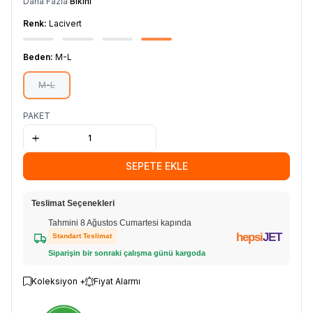
Daha Fazla
Bikini
Renk:
Lacivert
Beden:
M-L
M-L
PAKET
SEPETE EKLE
Teslimat Seçenekleri
Tahmini 8 Ağustos Cumartesi kapında
hepsi
JET
Standart Teslimat
Siparişin bir sonraki çalışma günü kargoda
Koleksiyon +
Fiyat Alarmı