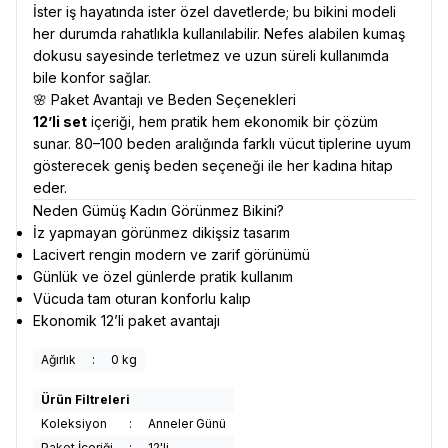
İster iş hayatında ister özel davetlerde; bu bikini modeli
her durumda rahatlıkla kullanılabilir. Nefes alabilen kumaş
dokusu sayesinde terletmez ve uzun süreli kullanımda
bile konfor sağlar.
🌸 Paket Avantajı ve Beden Seçenekleri
12’li set
içeriği, hem pratik hem ekonomik bir çözüm
sunar. 80–100 beden aralığında farklı vücut tiplerine uyum
gösterecek geniş beden seçeneği ile her kadına hitap
eder.
Neden Gümüş Kadın Görünmez Bikini?
İz yapmayan görünmez dikişsiz tasarım
Lacivert rengin modern ve zarif görünümü
Günlük ve özel günlerde pratik kullanım
Vücuda tam oturan konforlu kalıp
Ekonomik 12’li paket avantajı
Ağırlık
:
0 kg
Ürün Filtreleri
Koleksiyon
:
Anneler Günü
Paket İçeriği
:
12'li