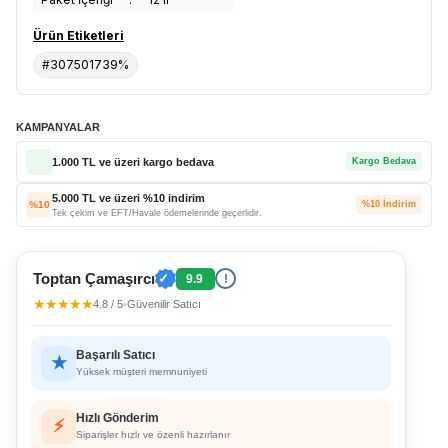
Ürün Etiketleri
#307501739%
KAMPANYALAR
1.000 TL ve üzeri kargo bedava
Kargo Bedava
5.000 TL ve üzeri %10 indirim
%10
%10 İndirim
Tek çekim ve EFT/Havale ödemelerinde geçerlidir.
Toptan Çamaşırcı
✓
9.9
!
★★★★★
4.8 / 5
•
Güvenilir Satıcı
Başarılı Satıcı
★
Yüksek müşteri memnuniyeti
Hızlı Gönderim
⚡
Siparişler hızlı ve özenli hazırlanır