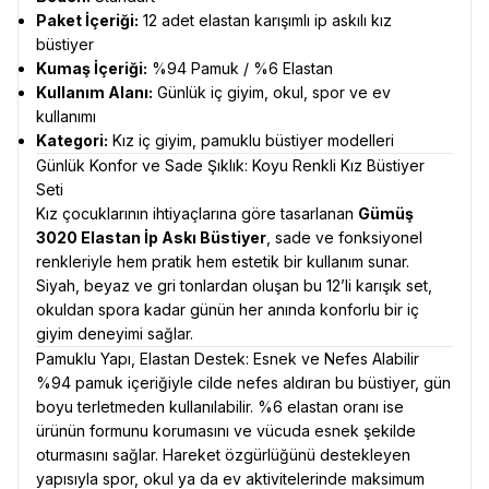
Paket İçeriği:
12 adet elastan karışımlı ip askılı kız
büstiyer
Kumaş İçeriği:
%94 Pamuk / %6 Elastan
Kullanım Alanı:
Günlük iç giyim, okul, spor ve ev
kullanımı
Kategori:
Kız iç giyim, pamuklu büstiyer modelleri
Günlük Konfor ve Sade Şıklık: Koyu Renkli Kız Büstiyer
Seti
Kız çocuklarının ihtiyaçlarına göre tasarlanan
Gümüş
3020 Elastan İp Askı Büstiyer
, sade ve fonksiyonel
renkleriyle hem pratik hem estetik bir kullanım sunar.
Siyah, beyaz ve gri tonlardan oluşan bu 12’li karışık set,
okuldan spora kadar günün her anında konforlu bir iç
giyim deneyimi sağlar.
Pamuklu Yapı, Elastan Destek: Esnek ve Nefes Alabilir
%94 pamuk içeriğiyle cilde nefes aldıran bu büstiyer, gün
boyu terletmeden kullanılabilir. %6 elastan oranı ise
ürünün formunu korumasını ve vücuda esnek şekilde
oturmasını sağlar. Hareket özgürlüğünü destekleyen
yapısıyla spor, okul ya da ev aktivitelerinde maksimum