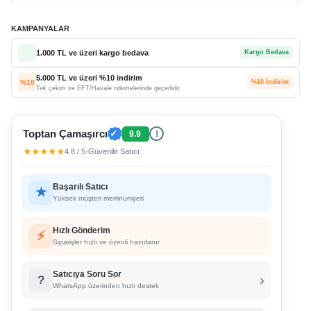
KAMPANYALAR
1.000 TL ve üzeri kargo bedava
Kargo Bedava
5.000 TL ve üzeri %10 indirim
%10
%10 İndirim
Tek çekim ve EFT/Havale ödemelerinde geçerlidir.
Toptan Çamaşırcı
✓
9.9
!
★★★★★
4.8 / 5
•
Güvenilir Satıcı
Başarılı Satıcı
★
Yüksek müşteri memnuniyeti
Hızlı Gönderim
⚡
Siparişler hızlı ve özenli hazırlanır
Satıcıya Soru Sor
›
?
WhatsApp üzerinden hızlı destek