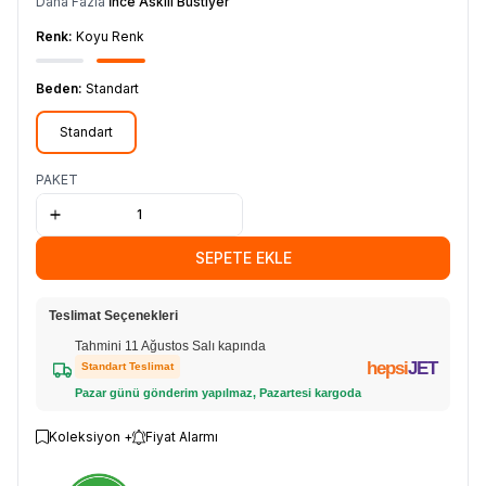
Daha Fazla
İnce Askılı Büstiyer
Renk:
Koyu Renk
Beden:
Standart
Standart
PAKET
SEPETE EKLE
Teslimat Seçenekleri
Tahmini 11 Ağustos Salı kapında
hepsi
JET
Standart Teslimat
Pazar günü gönderim yapılmaz, Pazartesi kargoda
Koleksiyon +
Fiyat Alarmı