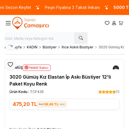
 Sezon Keşfet
Peşin Fiyatına 3 Taksit İmkanı
5000 TL
v
Favorilerim
Hesabım
Sepet
Paylaş
Ana Sayfa
KADIN
Büstiyer
İnce Askılı Büstiyer
3020 Gümüş Kız El
Favoriye Ekle
GÜMÜŞ
Yetkili Satıcı
3020 Gümüş Kız Elastan İp Askı Büstiyer 12'li
Paket Koyu Renk
Ürün Kodu :
TCF435
(1)
475,20
TL
39,60 TL
/ adet
SEPETE EKLE