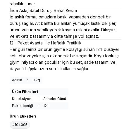
rahatlık sunar.
İnce Askı, Sabit Duruş, Rahat Kesim
İp askılı formu, omuzlara baskı yapmadan dengeli bir
duruş sağlar. Alt bantta kullanılan yumuşak lastik dikişler,
ürünü vücuda sabitleyerek kayma riskini azaltır. Dikişsiz
ve etiketsiz tasarımıyla ciltte tahrişe yol açmaz.
12’li Paket Avantajı ile Haftalık Pratiklik
Her gün temiz bir ürün giyme kolaylığı sunan 12’li büstiyer
seti, ebeveynler için ekonomik bir seçimdir. Koyu tonlu iç
giyim ihtiyacı olan çocuklar için bu set, sade tasarımı ve
dayanıklılığıyla uzun süreli kullanım sağlar.
Ağırlık
:
0 kg
Ürün Filtreleri
Koleksiyon
:
Anneler Günü
Paket İçeriği
:
12'li
Ürün Etiketleri
#104095