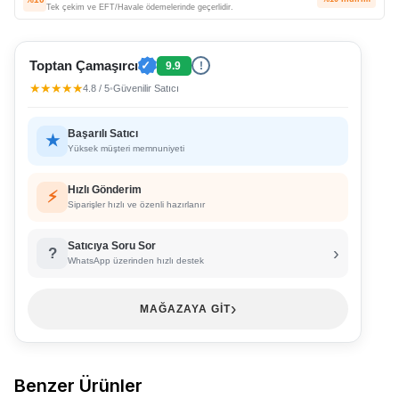
Tek çekim ve EFT/Havale ödemelerinde geçerlidir.
Toptan Çamaşırcı
✓
9.9
!
★★★★★
4.8 / 5
•
Güvenilir Satıcı
Başarılı Satıcı
★
Yüksek müşteri memnuniyeti
Hızlı Gönderim
⚡
Siparişler hızlı ve özenli hazırlanır
Satıcıya Soru Sor
›
?
WhatsApp üzerinden hızlı destek
›
MAĞAZAYA GİT
Benzer Ürünler