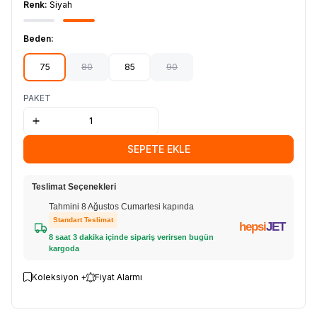
Renk:
Siyah
Beden:
75
80
85
90
PAKET
SEPETE EKLE
Teslimat Seçenekleri
Tahmini 8 Ağustos Cumartesi kapında
Standart Teslimat
hepsi
JET
8 saat 3 dakika içinde sipariş verirsen bugün
kargoda
Koleksiyon +
Fiyat Alarmı