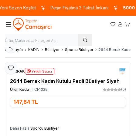
ni Sezon Keşfet
Peşin Fiyatına 3 Taksit İmkanı
5000 T
Favorilerim
Hesabım
Sepet
Paylaş
Ana Sayfa
KADIN
Büstiyer
Sporcu Büstiyer
2644 Berrak Kadın Ku
Favoriye Ekle
BERRAK
Yetkili Satıcı
2644 Berrak Kadın Kutulu Pedli Büstiyer Siyah
Ürün Kodu :
TCF1329
(0)
147,84
TL
SEPETE EKLE
Daha Fazla
Sporcu Büstiyer