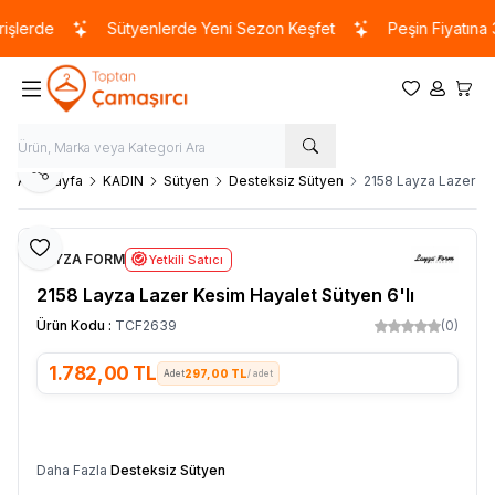
işlerde
Sütyenlerde Yeni Sezon Keşfet
Peşin Fiyatına 3
Favorilerim
Hesabım
Sepet
Paylaş
Ana Sayfa
KADIN
Sütyen
Desteksiz Sütyen
2158 Layza Lazer Ke
Favoriye Ekle
LAYZA FORM
Yetkili Satıcı
2158 Layza Lazer Kesim Hayalet Sütyen 6'lı
Ürün Kodu :
TCF2639
(0)
1.782,00
TL
297,00 TL
/ adet
SEPETE EKLE
Daha Fazla
Desteksiz Sütyen