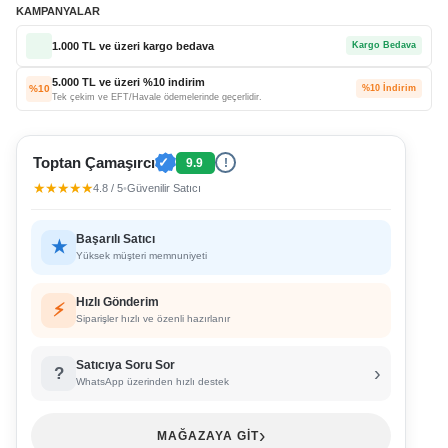
KAMPANYALAR
1.000 TL ve üzeri kargo bedava
Kargo Bedava
5.000 TL ve üzeri %10 indirim
%10
%10 İndirim
Tek çekim ve EFT/Havale ödemelerinde geçerlidir.
Toptan Çamaşırcı
✓
9.9
!
★★★★★
4.8 / 5
•
Güvenilir Satıcı
Başarılı Satıcı
★
Yüksek müşteri memnuniyeti
Hızlı Gönderim
⚡
Siparişler hızlı ve özenli hazırlanır
Satıcıya Soru Sor
›
?
WhatsApp üzerinden hızlı destek
›
MAĞAZAYA GİT