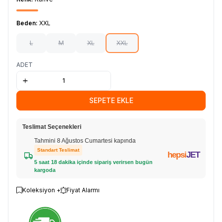
Beden:
XXL
L
M
XL
XXL
ADET
SEPETE EKLE
Teslimat Seçenekleri
Tahmini 8 Ağustos Cumartesi kapında
Standart Teslimat
hepsi
JET
5 saat 18 dakika içinde sipariş verirsen bugün
kargoda
Koleksiyon +
Fiyat Alarmı