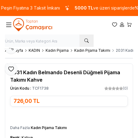
eşin Fiyatına 3 Taksit İmkanı
5000 TL
ve üzeri siparişlerde
%1
Favorilerim
Hesabım
Sepet
Paylaş
Ana Sayfa
KADIN
Kadın Pijama
Kadın Pijama Takımı
2031 Kadın 
Favoriye Ekle
2031 Kadın Belmando Desenli Düğmeli Pijama
Takımı Kahve
Ürün Kodu :
TCF1738
(0)
726,00
TL
SEPETE EKLE
Daha Fazla
Kadın Pijama Takımı
Renk:
Kahve