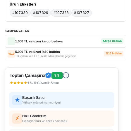
Ürün Etiketleri
#107330
#107329
#107328
#107327
KAMPANYALAR
1.000 TL ve üzeri kargo bedava
Kargo Bedava
5.000 TL ve üzeri %10 indirim
%10
%10 İndirim
Tek çekim ve EFT/Havale ödemelerinde geçerlidir.
Toptan Çamaşırcı
✓
9.9
!
★★★★★
4.8 / 5
•
Güvenilir Satıcı
Başarılı Satıcı
★
Yüksek müşteri memnuniyeti
Hızlı Gönderim
⚡
Siparişler hızlı ve özenli hazırlanır