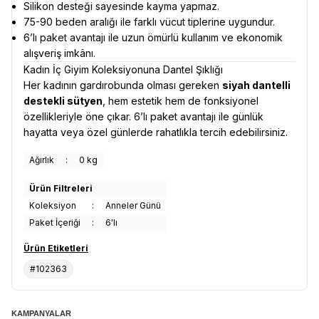
Silikon desteği sayesinde kayma yapmaz.
75-90 beden aralığı ile farklı vücut tiplerine uygundur.
6’lı paket avantajı ile uzun ömürlü kullanım ve ekonomik
alışveriş imkânı.
Kadın İç Giyim Koleksiyonuna Dantel Şıklığı
Her kadının gardırobunda olması gereken
siyah dantelli
destekli sütyen
, hem estetik hem de fonksiyonel
özellikleriyle öne çıkar. 6’lı paket avantajı ile günlük
hayatta veya özel günlerde rahatlıkla tercih edebilirsiniz.
Ağırlık
:
0 kg
Ürün Filtreleri
Koleksiyon
:
Anneler Günü
Paket İçeriği
:
6'lı
Ürün Etiketleri
#102363
KAMPANYALAR