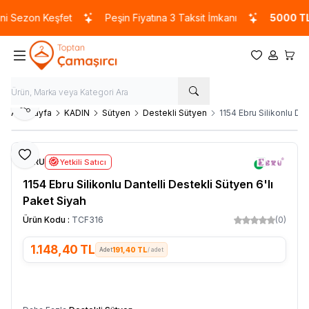
 Sezon Keşfet
Peşin Fiyatına 3 Taksit İmkanı
5000 TL
ve
Favorilerim
Hesabım
Sepet
Paylaş
Ana Sayfa
KADIN
Sütyen
Destekli Sütyen
1154 Ebru Silikonlu Dan
Favoriye Ekle
EBRU
Yetkili Satıcı
1154 Ebru Silikonlu Dantelli Destekli Sütyen 6'lı
Paket Siyah
Ürün Kodu :
TCF316
(0)
1.148,40
TL
191,40 TL
/ adet
SEPETE EKLE