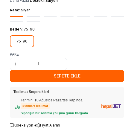
Daha Fazla
Destekli Sütyen
Renk:
Siyah
Beden:
75-90
75-90
PAKET
SEPETE EKLE
Teslimat Seçenekleri
Tahmini 10 Ağustos Pazartesi kapında
hepsi
JET
Standart Teslimat
Siparişin bir sonraki çalışma günü kargoda
Koleksiyon +
Fiyat Alarmı