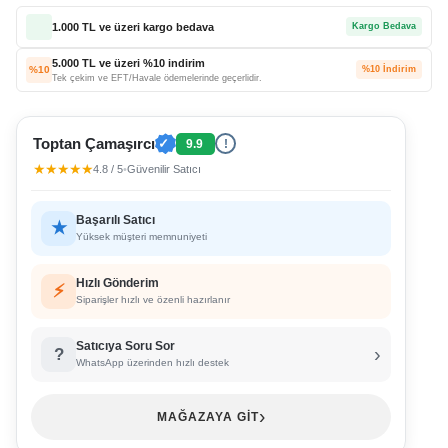
1.000 TL ve üzeri kargo bedava
Kargo Bedava
5.000 TL ve üzeri %10 indirim
%10
%10 İndirim
Tek çekim ve EFT/Havale ödemelerinde geçerlidir.
Toptan Çamaşırcı
✓
9.9
!
★★★★★
4.8 / 5
•
Güvenilir Satıcı
Başarılı Satıcı
★
Yüksek müşteri memnuniyeti
Hızlı Gönderim
⚡
Siparişler hızlı ve özenli hazırlanır
Satıcıya Soru Sor
›
?
WhatsApp üzerinden hızlı destek
›
MAĞAZAYA GİT