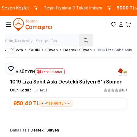
ezon Keşfet
Peşin Fiyatına 3 Taksit İmkanı
5000 TL
ve ü
Favorilerim
Hesabım
Sepet
Paylaş
Ana Sayfa
KADIN
Sütyen
Destekli Sütyen
1019 Liza Sabit Askı D
Favoriye Ekle
LİZA SÜTYEN
Yetkili Satıcı
1019 Liza Sabit Askı Destekli Sütyen 6'lı Somon
Ürün Kodu :
TCF1451
(0)
950,40
TL
158,40 TL
/ adet
SEPETE EKLE
Daha Fazla
Destekli Sütyen