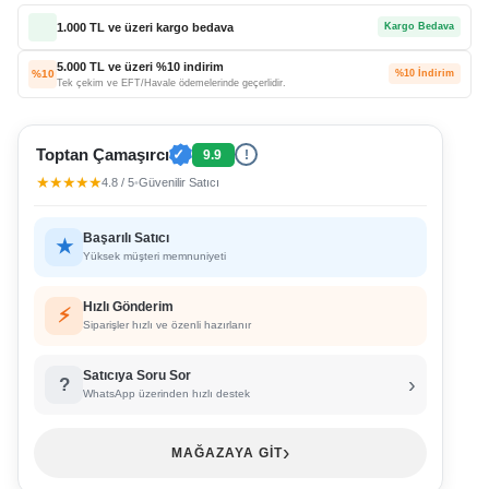
1.000 TL ve üzeri kargo bedava
Kargo Bedava
5.000 TL ve üzeri %10 indirim
%10
%10 İndirim
Tek çekim ve EFT/Havale ödemelerinde geçerlidir.
Toptan Çamaşırcı
✓
9.9
!
★★★★★
4.8 / 5
•
Güvenilir Satıcı
Başarılı Satıcı
★
Yüksek müşteri memnuniyeti
Hızlı Gönderim
⚡
Siparişler hızlı ve özenli hazırlanır
Satıcıya Soru Sor
›
?
WhatsApp üzerinden hızlı destek
›
MAĞAZAYA GİT