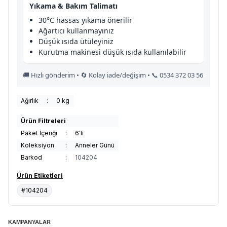
Yıkama & Bakım Talimatı
30°C hassas yıkama önerilir
Ağartıcı kullanmayınız
Düşük ısıda ütüleyiniz
Kurutma makinesi düşük ısıda kullanılabilir
🚚 Hızlı gönderim • 🔄 Kolay iade/değişim • 📞 0534 372 03 56
Ağırlık
:
0 kg
Ürün Filtreleri
Paket İçeriği
:
6'lı
Koleksiyon
:
Anneler Günü
Barkod
:
104204
Ürün Etiketleri
#104204
KAMPANYALAR