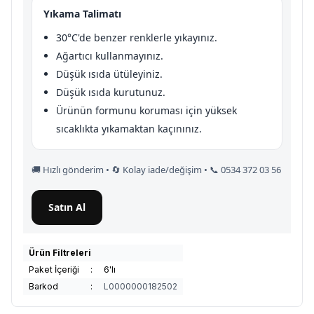
Yıkama Talimatı
30°C'de benzer renklerle yıkayınız.
Ağartıcı kullanmayınız.
Düşük ısıda ütüleyiniz.
Düşük ısıda kurutunuz.
Ürünün formunu koruması için yüksek
sıcaklıkta yıkamaktan kaçınınız.
🚚 Hızlı gönderim • 🔄 Kolay iade/değişim • 📞 0534 372 03 56
Satın Al
Ürün Filtreleri
Paket İçeriği
:
6'lı
Barkod
:
L0000000182502