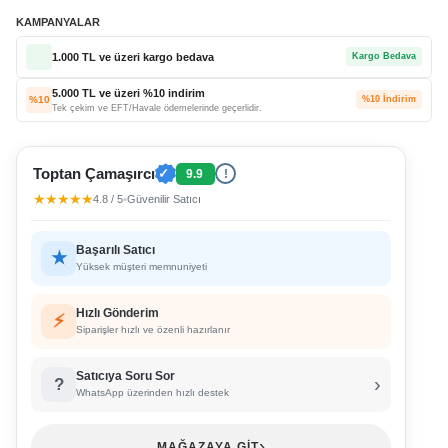
KAMPANYALAR
1.000 TL ve üzeri kargo bedava
Kargo Bedava
5.000 TL ve üzeri %10 indirim
%10
%10 İndirim
Tek çekim ve EFT/Havale ödemelerinde geçerlidir.
Toptan Çamaşırcı
✓
9.9
!
★★★★★
4.8 / 5
•
Güvenilir Satıcı
Başarılı Satıcı
★
Yüksek müşteri memnuniyeti
Hızlı Gönderim
⚡
Siparişler hızlı ve özenli hazırlanır
Satıcıya Soru Sor
›
?
WhatsApp üzerinden hızlı destek
›
MAĞAZAYA GİT