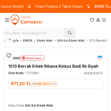
ezon Keşfet
Peşin Fiyatına 3 Taksit İmkanı
5000 TL
ve ü
Favorilerim
Hesabım
Sepet
Paylaş
Ana Sayfa
ERKEK
Erkek Atlet
Sıfır Kol Erkek Atlet
1013 Berrak Erk
Favoriye Ekle
BERRAK
Yetkili Satıcı
1013 Berrak Erkek Ribana Kolsuz Badi 6lı Siyah
Ürün Kodu :
TCF2852
(0)
871,20
TL
145,20 TL
/ adet
SEPETE EKLE
Daha Fazla
Sıfır Kol Erkek Atlet