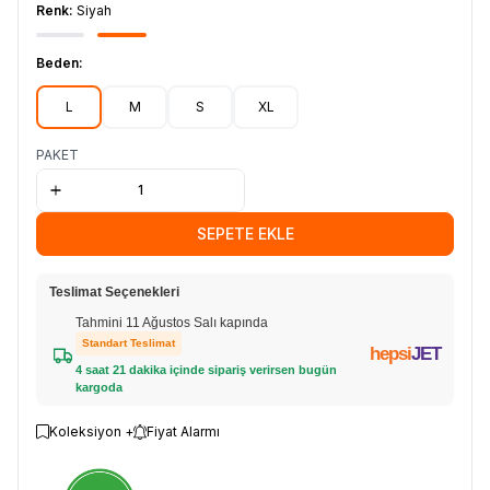
Renk:
Siyah
Beden:
L
M
S
XL
PAKET
SEPETE EKLE
Teslimat Seçenekleri
Tahmini 11 Ağustos Salı kapında
Standart Teslimat
hepsi
JET
4 saat 21 dakika içinde sipariş verirsen bugün
kargoda
Koleksiyon +
Fiyat Alarmı