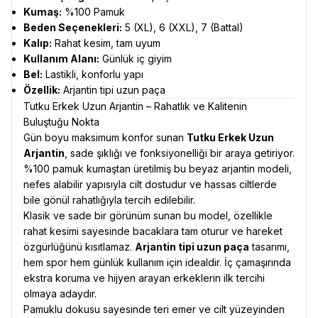
Kumaş:
%100 Pamuk
Beden Seçenekleri:
5 (XL), 6 (XXL), 7 (Battal)
Kalıp:
Rahat kesim, tam uyum
Kullanım Alanı:
Günlük iç giyim
Bel:
Lastikli, konforlu yapı
Özellik:
Arjantin tipi uzun paça
Tutku Erkek Uzun Arjantin – Rahatlık ve Kalitenin
Buluştuğu Nokta
Gün boyu maksimum konfor sunan
Tutku Erkek Uzun
Arjantin
, sade şıklığı ve fonksiyonelliği bir araya getiriyor.
%100 pamuk kumaştan üretilmiş bu beyaz arjantin modeli,
nefes alabilir yapısıyla cilt dostudur ve hassas ciltlerde
bile gönül rahatlığıyla tercih edilebilir.
Klasik ve sade bir görünüm sunan bu model, özellikle
rahat kesimi sayesinde bacaklara tam oturur ve hareket
özgürlüğünü kısıtlamaz.
Arjantin tipi uzun paça
tasarımı,
hem spor hem günlük kullanım için idealdir. İç çamaşırında
ekstra koruma ve hijyen arayan erkeklerin ilk tercihi
olmaya adaydır.
Pamuklu dokusu sayesinde teri emer ve cilt yüzeyinden