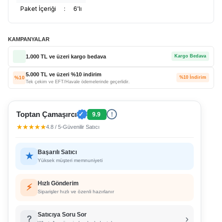
Paket İçeriği
:
6'lı
KAMPANYALAR
1.000 TL ve üzeri kargo bedava
Kargo Bedava
5.000 TL ve üzeri %10 indirim
%10
%10 İndirim
Tek çekim ve EFT/Havale ödemelerinde geçerlidir.
Toptan Çamaşırcı
✓
9.9
!
★★★★★
4.8 / 5
•
Güvenilir Satıcı
Başarılı Satıcı
★
Yüksek müşteri memnuniyeti
Hızlı Gönderim
⚡
Siparişler hızlı ve özenli hazırlanır
Satıcıya Soru Sor
›
?