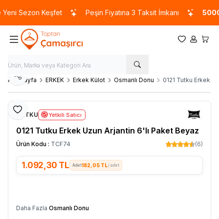
ni Sezon Keşfet
Peşin Fiyatına 3 Taksit İmkanı
5000 T
Favorilerim
Hesabım
Sepet
Paylaş
Ana Sayfa
ERKEK
Erkek Külot
Osmanlı Donu
0121 Tutku Erkek Uz
Favoriye Ekle
TUTKU
Yetkili Satıcı
0121 Tutku Erkek Uzun Arjantin 6'lı Paket Beyaz
Ürün Kodu :
TCF74
(6)
1.092,30
TL
182,05 TL
/ adet
SEPETE EKLE
Daha Fazla
Osmanlı Donu