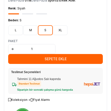
Daha Fazla
0118
Daha Fazla
Sporcu Erkek Atlet
Renk:
Siyah
Beden:
S
L
M
S
XL
PAKET
SEPETE EKLE
Teslimat Seçenekleri
Tahmini 11 Ağustos Salı kapında
hepsi
JET
Standart Teslimat
Siparişin bir sonraki çalışma günü kargoda
Koleksiyon +
Fiyat Alarmı