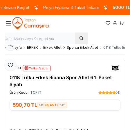
Sezon Keşfet
Peşin Fiyatına 3 Taksit İmkanı
5000 TL
ve
Favorilerim
Hesabım
Sepet
Paylaş
Ana Sayfa
ERKEK
Erkek Atlet
Sporcu Erkek Atlet
0118 Tutku Erke
Favoriye Ekle
TUTKU
Yetkili Satıcı
0118 Tutku Erkek Ribana Spor Atlet 6'lı Paket
Siyah
Ürün Kodu :
TCF71
(4)
590,70
TL
98,45 TL
/ adet
SEPETE EKLE