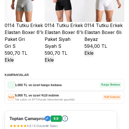
0114 Tutku Erkek
0114 Tutku Erkek
0114 Tutku Erkek
Elastan Boxer 6'lı
Elastan Boxer 6'lı
Elastan Boxer 6lı
Paket Gri
Paket Siyah
Beyaz
Gri S
Siyah S
594,00 TL
590,70 TL
590,70 TL
Ekle
Ekle
Ekle
KAMPANYALAR
1.000 TL ve üzeri kargo bedava
Kargo Bedava
5.000 TL ve üzeri %10 indirim
%10
%10 İndirim
Tek çekim ve EFT/Havale ödemelerinde geçerlidir.
Toptan Çamaşırcı
✓
9.9
!
★★★★★
4.8 / 5
•
Güvenilir Satıcı