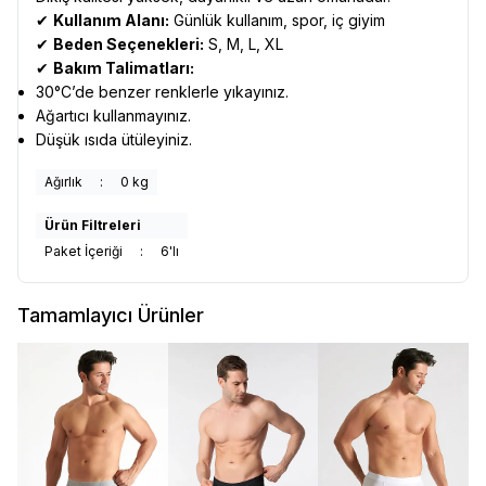
✔
Kullanım Alanı:
Günlük kullanım, spor, iç giyim
✔
Beden Seçenekleri:
S, M, L, XL
✔
Bakım Talimatları:
30°C’de benzer renklerle yıkayınız.
Ağartıcı kullanmayınız.
Düşük ısıda ütüleyiniz.
Ağırlık
:
0 kg
Ürün Filtreleri
Paket İçeriği
:
6'lı
Tamamlayıcı Ürünler