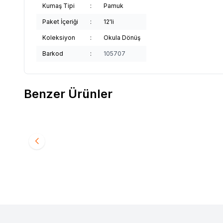
Kumaş Tipi
:
Pamuk
Paket İçeriği
:
12'li
Koleksiyon
:
Okula Dönüş
Barkod
:
105707
Benzer Ürünler
GÜLÇEK ÇORAP
Dikişsiz Çocuk Sneaker 12'li
Favorilere Ekle
Paket Asorti
196,90
TL