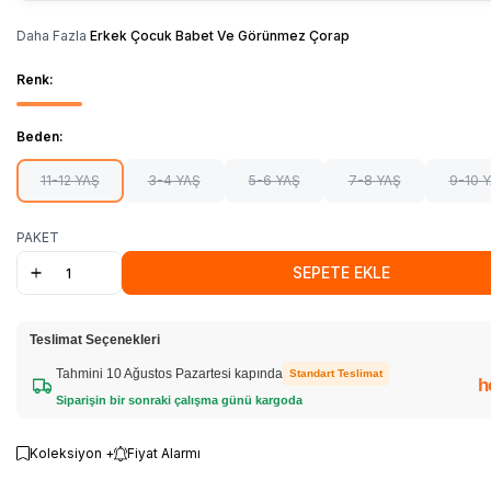
Daha Fazla
Erkek Çocuk Babet Ve Görünmez Çorap
Renk:
Beden:
11-12 YAŞ
3-4 YAŞ
5-6 YAŞ
7-8 YAŞ
9-10 
PAKET
SEPETE EKLE
Teslimat Seçenekleri
Tahmini 10 Ağustos Pazartesi kapında
Standart Teslimat
h
Siparişin bir sonraki çalışma günü kargoda
Koleksiyon +
Fiyat Alarmı