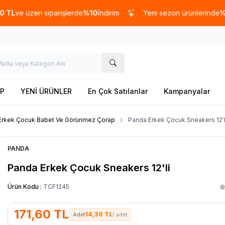
e üzeri siparişlerde
%10
İndirim
Yeni sezon ürünlerinde
%20
ind
P
YENİ ÜRÜNLER
En Çok Satılanlar
Kampanyalar
Erkek Çocuk Babet Ve Görünmez Çorap
Panda Erkek Çocuk Sneakers 12'l
PANDA
Panda Erkek Çocuk Sneakers 12'li
Ürün Kodu :
TCF1245
171,60
TL
14,30 TL
/ adet