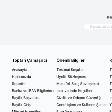
Ka
Toptan Çamaşırcı
Önemli Bilgiler
K
Anasayfa
Teslimat Koşulları
T
Hakkımızda
Üyelik Sözleşmesi
T
Sepetim
Mesafeli Satış Sözleşmesi
T
Banka ve IBAN Bilgilerimiz
İptal ve İade Koşulları
T
Bayilik Başvurusu
Gizlilik ve Ödeme Güvenliği
İ
Bayilik Giriş
Genel İşlem ve Kullanım Şartları
Y
Müşteri Hizmetleri
Blog Yazılarımız
E