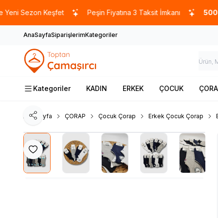
 Sezon Keşfet
Peşin Fiyatına 3 Taksit İmkanı
5000 TL
v
AnaSayfa
Siparişlerim
Kategoriler
Kategoriler
KADIN
ERKEK
ÇOCUK
ÇORA
Ana Sayfa
ÇORAP
Çocuk Çorap
Erkek Çocuk Çorap
Paylaş
Favoriye Ekle