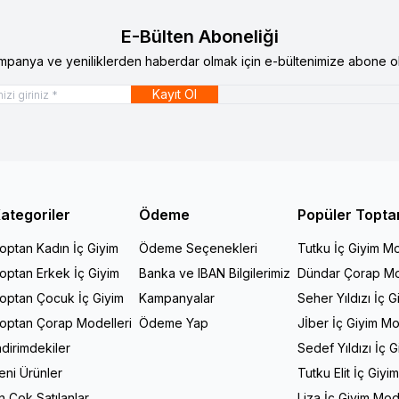
E-Bülten Aboneliği
mpanya ve yeniliklerden haberdar olmak için e-bültenimize abone ol
Kayıt Ol
ategoriler
Ödeme
Popüler Topta
optan Kadın İç Giyim
Ödeme Seçenekleri
Tutku İç Giyim Mo
optan Erkek İç Giyim
Banka ve IBAN Bilgilerimiz
Dündar Çorap Mo
optan Çocuk İç Giyim
Kampanyalar
Seher Yıldızı İç G
optan Çorap Modelleri
Ödeme Yap
Jİber İç Giyim Mo
ndirimdekiler
Sedef Yıldızı İç 
eni Ürünler
Tutku Elit İç Giyi
n Çok Satılanlar
Liza İç Giyim Mod