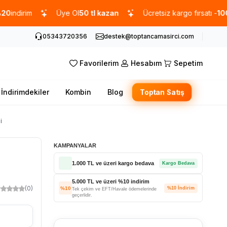
irim
Üye Ol
50 tl kazan
Ücretsiz kargo fırsatı -
1000 TL
05343720356
destek@toptancamasirci.com
Favorilerim
Hesabım
Sepetim
İndirimdekiler
Kombin
Blog
Toptan Satış
i
KAMPANYALAR
1.000 TL ve üzeri kargo bedava
Kargo Bedava
5.000 TL ve üzeri %10 indirim
(0)
%10
%10 İndirim
Tek çekim ve EFT/Havale ödemelerinde
geçerlidir.