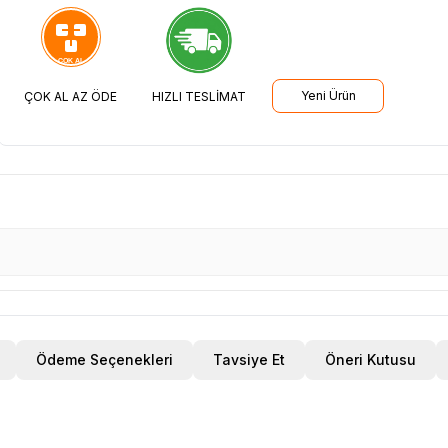
Yeni Ürün
ÇOK AL AZ ÖDE
HIZLI TESLİMAT
Ödeme Seçenekleri
Tavsiye Et
Öneri Kutusu