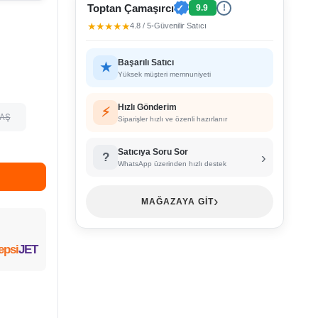
Toptan Çamaşırcı
✓
9.9
!
★★★★★
4.8 / 5
•
Güvenilir Satıcı
Başarılı Satıcı
★
Yüksek müşteri memnuniyeti
Hızlı Gönderim
⚡
YAŞ
Siparişler hızlı ve özenli hazırlanır
Satıcıya Soru Sor
›
?
WhatsApp üzerinden hızlı destek
›
MAĞAZAYA GİT
epsi
JET