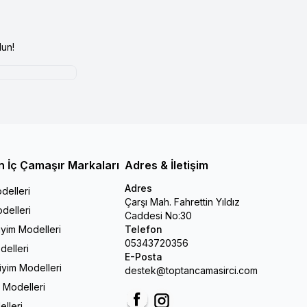
un!
n İç Çamaşır Markaları
Adres & İletişim
Adres
delleri
Çarşı Mah. Fahrettin Yıldız
delleri
Caddesi No:30
iyim Modelleri
Telefon
05343720356
delleri
E-Posta
Giyim Modelleri
destek@toptancamasirci.com
m Modelleri
elleri
Facebook
Instagram