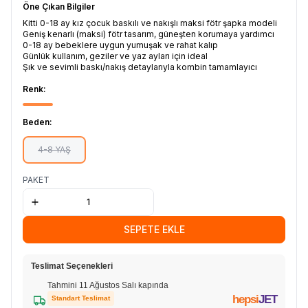
Öne Çıkan Bilgiler
Kitti 0-18 ay kız çocuk baskılı ve nakışlı maksi fötr şapka modeli
Geniş kenarlı (maksi) fötr tasarım, güneşten korumaya yardımcı
0-18 ay bebeklere uygun yumuşak ve rahat kalıp
Günlük kullanım, geziler ve yaz ayları için ideal
Şık ve sevimli baskı/nakış detaylarıyla kombin tamamlayıcı
Renk:
Beden:
4-8 YAŞ
PAKET
SEPETE EKLE
Teslimat Seçenekleri
Tahmini 11 Ağustos Salı kapında
hepsi
JET
Standart Teslimat