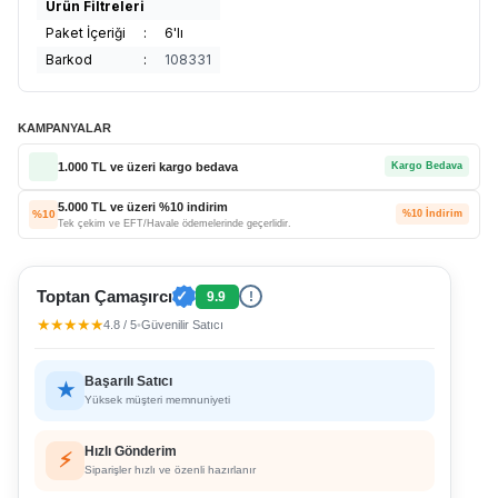
Ürün Filtreleri
Paket İçeriği
:
6'lı
Barkod
:
108331
KAMPANYALAR
1.000 TL ve üzeri kargo bedava
Kargo Bedava
5.000 TL ve üzeri %10 indirim
%10
%10 İndirim
Tek çekim ve EFT/Havale ödemelerinde geçerlidir.
Toptan Çamaşırcı
✓
9.9
!
★★★★★
4.8 / 5
•
Güvenilir Satıcı
Başarılı Satıcı
★
Yüksek müşteri memnuniyeti
Hızlı Gönderim
⚡
Siparişler hızlı ve özenli hazırlanır