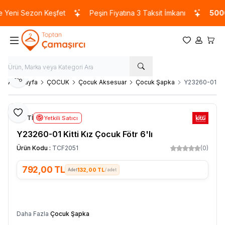
Yeni Sezon Keşfet
Peşin Fiyatına 3 Taksit İmkanı
5000 
Favorilerim
Hesabım
Sepet
Paylaş
Ana Sayfa
ÇOCUK
Çocuk Aksesuar
Çocuk Şapka
Y23260-01 Kitt
Favoriye Ekle
KİTTİ
Yetkili Satıcı
Y23260-01 Kitti Kız Çocuk Fötr 6'lı
Ürün Kodu :
TCF2051
(0)
792,00
TL
132,00 TL
/ adet
SEPETE EKLE
Daha Fazla
Çocuk Şapka