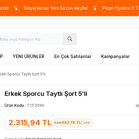
Sütyenlerde Yeni Sezon Keşfet
Peşin Fiyatına 3 Taksit İmk
P
YENİ ÜRÜNLER
En Çok Satılanlar
Kampanyalar
kek Sporcu Taytlı Şort 5'li
Erkek Sporcu Taytlı Şort 5'li
Ürün Kodu :
TCF3090
2.315,94
TL
463,19 TL
/ adet