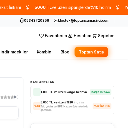
anı
5000 TL
ve üzeri siparişlerde
%10
İndirim
Yeni sezo
05343720356
destek@toptancamasirci.com
Favorilerim
Hesabım
Sepetim
İndirimdekiler
Kombin
Blog
Toptan Satış
KAMPANYALAR
1.000 TL ve üzeri kargo bedava
Kargo Bedava
(0)
5.000 TL ve üzeri %10 indirim
%10
%10 İndirim
Tek çekim ve EFT/Havale ödemelerinde
geçerlidir.