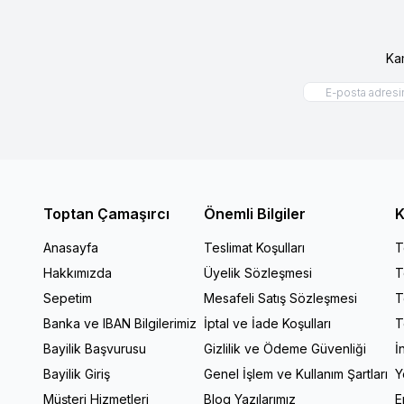
Ka
Toptan Çamaşırcı
Önemli Bilgiler
K
Anasayfa
Teslimat Koşulları
T
Hakkımızda
Üyelik Sözleşmesi
T
Sepetim
Mesafeli Satış Sözleşmesi
T
Banka ve IBAN Bilgilerimiz
İptal ve İade Koşulları
T
Bayilik Başvurusu
Gizlilik ve Ödeme Güvenliği
İ
Bayilik Giriş
Genel İşlem ve Kullanım Şartları
Y
Müşteri Hizmetleri
Blog Yazılarımız
E