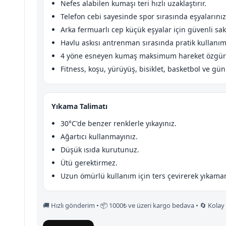
Nefes alabilen kumaşı teri hızlı uzaklaştırır.
Telefon cebi sayesinde spor sırasında eşyalarınızı
Arka fermuarlı cep küçük eşyalar için güvenli sa
Havlu askısı antrenman sırasında pratik kullanım
4 yöne esneyen kumaş maksimum hareket özgür
Fitness, koşu, yürüyüş, bisiklet, basketbol ve gü
Yıkama Talimatı
30°C'de benzer renklerle yıkayınız.
Ağartıcı kullanmayınız.
Düşük ısıda kurutunuz.
Ütü gerektirmez.
Uzun ömürlü kullanım için ters çevirerek yıkamanı
🚚 Hızlı gönderim • 📦 1000₺ ve üzeri kargo bedava • 🔄 Kolay