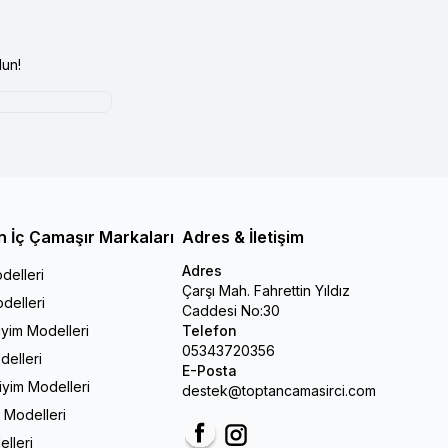
un!
n İç Çamaşır Markaları
Adres & İletişim
Adres
delleri
Çarşı Mah. Fahrettin Yıldız
delleri
Caddesi No:30
iyim Modelleri
Telefon
05343720356
delleri
E-Posta
Giyim Modelleri
destek@toptancamasirci.com
m Modelleri
elleri
Facebook
Instagram