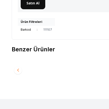
Satın Al
Ürün Filtreleri
Barkod
:
111107
Benzer Ürünler
Erkek Havuz Şortu 10'lu
FORUM
Favorilere Ekle
Favori
1.320,00
TL
1.054,