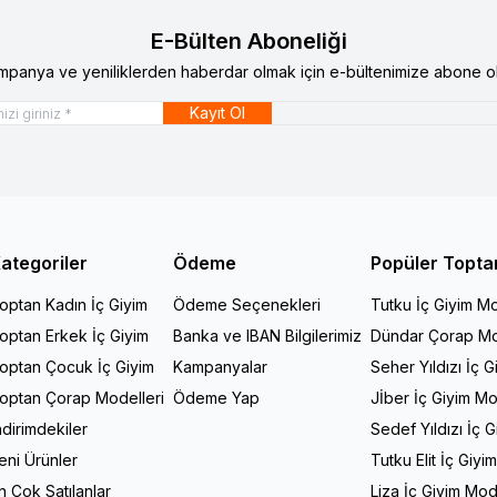
E-Bülten Aboneliği
mpanya ve yeniliklerden haberdar olmak için e-bültenimize abone ol
Kayıt Ol
ategoriler
Ödeme
Popüler Topta
optan Kadın İç Giyim
Ödeme Seçenekleri
Tutku İç Giyim Mo
optan Erkek İç Giyim
Banka ve IBAN Bilgilerimiz
Dündar Çorap Mo
optan Çocuk İç Giyim
Kampanyalar
Seher Yıldızı İç G
optan Çorap Modelleri
Ödeme Yap
Jİber İç Giyim Mo
ndirimdekiler
Sedef Yıldızı İç 
eni Ürünler
Tutku Elit İç Giyi
n Çok Satılanlar
Liza İç Giyim Mod