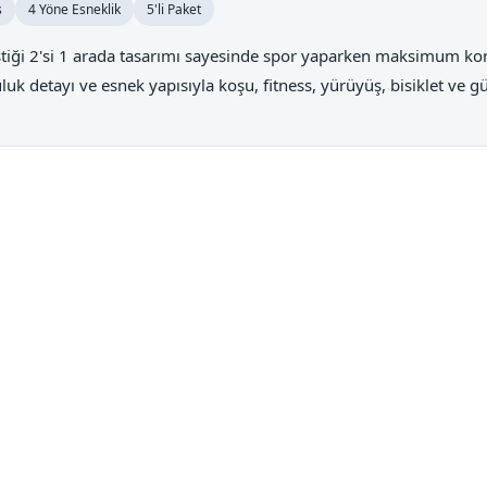
ş
4 Yöne Esneklik
5'li Paket
rleştiği 2'si 1 arada tasarımı sayesinde spor yaparken maksimum ko
uluk detayı ve esnek yapısıyla koşu, fitness, yürüyüş, bisiklet ve g