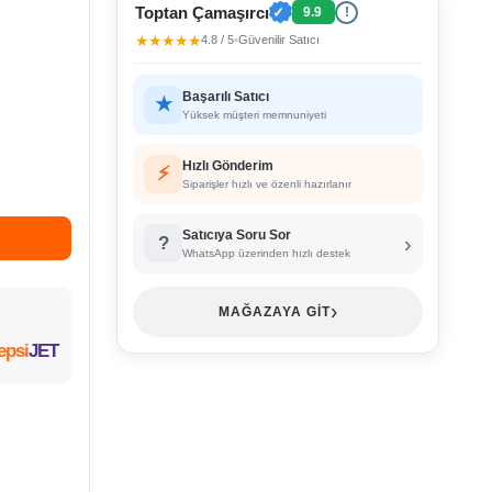
Toptan Çamaşırcı
✓
9.9
!
★★★★★
4.8 / 5
•
Güvenilir Satıcı
Başarılı Satıcı
★
Yüksek müşteri memnuniyeti
Hızlı Gönderim
⚡
Siparişler hızlı ve özenli hazırlanır
Satıcıya Soru Sor
›
?
WhatsApp üzerinden hızlı destek
›
MAĞAZAYA GİT
epsi
JET