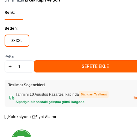
Daha Fazla
Erkek Kapri Ve Şort
Renk:
Beden:
S-XXL
PAKET
SEPETE EKLE
Teslimat Seçenekleri
Tahmini 10 Ağustos Pazartesi kapında
Standart Teslimat
h
Siparişin bir sonraki çalışma günü kargoda
Koleksiyon +
Fiyat Alarmı