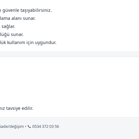
 güvenle taşıyabilirsiniz.
klama alanı sunar.
 sağlar.
lüğü sunar.
nlük kullanım için uygundur.
z tavsiye edilir.
 iade/değişim • 📞 0534 372 03 56