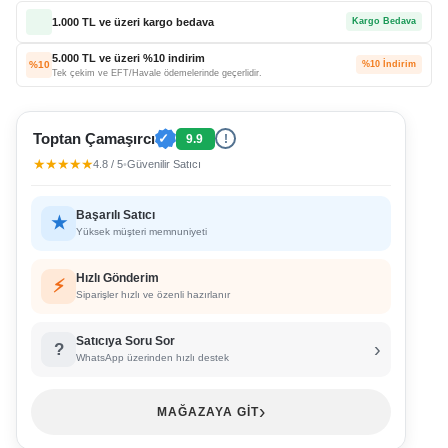
1.000 TL ve üzeri kargo bedava
Kargo Bedava
5.000 TL ve üzeri %10 indirim
%10
%10 İndirim
Tek çekim ve EFT/Havale ödemelerinde geçerlidir.
Toptan Çamaşırcı
✓
9.9
!
★★★★★
4.8 / 5
•
Güvenilir Satıcı
Başarılı Satıcı
★
Yüksek müşteri memnuniyeti
Hızlı Gönderim
⚡
Siparişler hızlı ve özenli hazırlanır
Satıcıya Soru Sor
›
?
WhatsApp üzerinden hızlı destek
›
MAĞAZAYA GİT