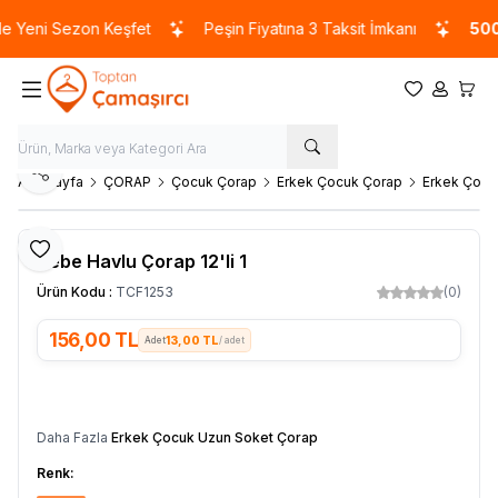
 Yeni Sezon Keşfet
Peşin Fiyatına 3 Taksit İmkanı
5000
Favorilerim
Hesabım
Sepet
Paylaş
Ana Sayfa
ÇORAP
Çocuk Çorap
Erkek Çocuk Çorap
Erkek Çocu
Favoriye Ekle
Bebe Havlu Çorap 12'li 1
Ürün Kodu :
TCF1253
(0)
156,00
TL
13,00 TL
/ adet
SEPETE EKLE
Daha Fazla
Erkek Çocuk Uzun Soket Çorap
Renk: