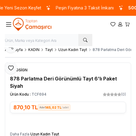
 Yeni Sezon Keşfet
Peşin Fiyatına 3 Taksit İmkanı
5000
Favorilerim
Hesabım
Sepet
Paylaş
Ana Sayfa
KADIN
Tayt
Uzun Kadın Tayt
878 Parlatma Deri Görün
Favoriye Ekle
VOGSİGN
878 Parlatma Deri Görünümlü Tayt 6'lı Paket
Siyah
Ürün Kodu :
TCF694
(0)
870,10
TL
145,02 TL
/ adet
SEPETE EKLE
Daha Fazla
Uzun Kadın Tayt