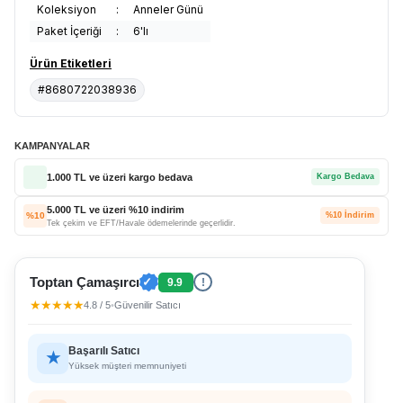
Koleksiyon
:
Anneler Günü
Paket İçeriği
:
6'lı
Ürün Etiketleri
#8680722038936
KAMPANYALAR
1.000 TL ve üzeri kargo bedava
Kargo Bedava
5.000 TL ve üzeri %10 indirim
%10
%10 İndirim
Tek çekim ve EFT/Havale ödemelerinde geçerlidir.
Toptan Çamaşırcı
✓
9.9
!
★★★★★
4.8 / 5
•
Güvenilir Satıcı
Başarılı Satıcı
★
Yüksek müşteri memnuniyeti