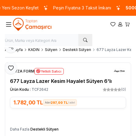
eni Sezon Keşfet
Peşin Fiyatına 3 Taksit İmkanı
5000 
Favorilerim
Hesabım
Sepet
Paylaş
Ana Sayfa
KADIN
Sütyen
Destekli Sütyen
677 Layza Lazer Kesim
Favoriye Ekle
LAYZA FORM
Yetkili Satıcı
677 Layza Lazer Kesim Hayalet Sütyen 6'lı
Ürün Kodu :
TCF2642
(0)
1.782,00
TL
297,00 TL
/ adet
SEPETE EKLE
Daha Fazla
Destekli Sütyen