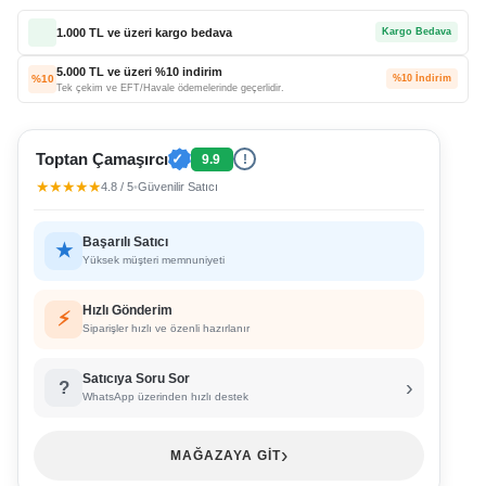
1.000 TL ve üzeri kargo bedava
Kargo Bedava
5.000 TL ve üzeri %10 indirim
%10
%10 İndirim
Tek çekim ve EFT/Havale ödemelerinde geçerlidir.
Toptan Çamaşırcı
✓
9.9
!
★★★★★
4.8 / 5
•
Güvenilir Satıcı
Başarılı Satıcı
★
Yüksek müşteri memnuniyeti
Hızlı Gönderim
⚡
Siparişler hızlı ve özenli hazırlanır
Satıcıya Soru Sor
›
?
WhatsApp üzerinden hızlı destek
›
MAĞAZAYA GİT