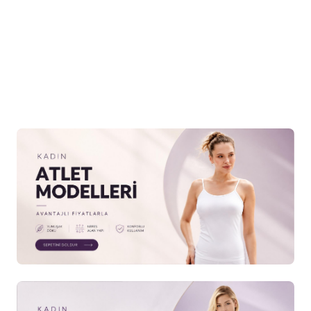
k
TUTKU ELİT
1102 Elit Erkek
TUTKU ELİT
1102 Elit E
Favorilere Ekle
Favorilere Ekle
0lu
Havlu Bel Desenli Boxer 10lu
Havlu Bel Desenli Boxer
Gri
Lacivert
1.263,74
TL
1.074,17
TL
1.263,74
TL
1.074,17