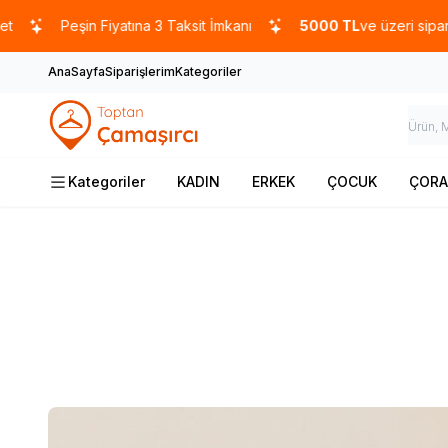
Fiyatına 3 Taksit İmkanı
5000 TL
ve üzeri siparişlerde
%10
İnd
AnaSayfa
Siparişlerim
Kategoriler
Kategoriler
KADIN
ERKEK
ÇOCUK
ÇORA