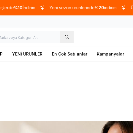
irim
Yeni sezon ürünlerinde
%20
indirim
Üye Ol
50 tl ka
P
YENİ ÜRÜNLER
En Çok Satılanlar
Kampanyalar